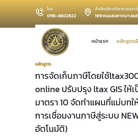
โทร
สำนักบริการวิชาการมหาวิ
096-8822622
169 ถนนลงหาดบางแสน 
หน้าแรก
หลักสูตร
หลักสูตร
การจัดเก็บภาษีโดยใช้ltax300
online ปรับปรุง ltax GIS ให้เ
มาตรา 10 จัดทำแผนที่แม่บทให้ท
การเชื่อมงานภาษีสู่ระบบ NE
อัตโนมัติ)