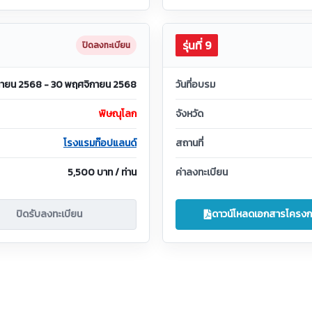
รุ่นที่ 9
ปิดลงทะเบียน
ายน 2568 - 30 พฤศจิกายน 2568
วันที่อบรม
พิษณุโลก
จังหวัด
โรงแรมท๊อปแลนด์
สถานที่
5,500 บาท / ท่าน
ค่าลงทะเบียน
ปิดรับลงทะเบียน
ดาวน์โหลดเอกสารโครงก