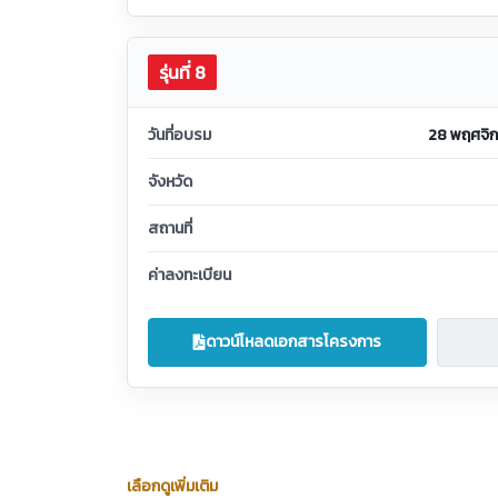
รุ่นที่ 8
วันที่อบรม
28 พฤศจิก
จังหวัด
สถานที่
ค่าลงทะเบียน
ดาวน์โหลดเอกสารโครงการ
เลือกดูเพิ่มเติม