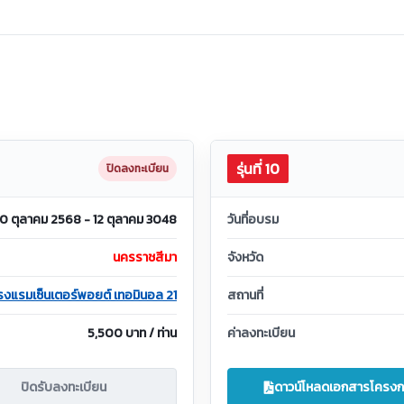
รุ่นที่ 10
ปิดลงทะเบียน
10 ตุลาคม 2568 - 12 ตุลาคม 3048
วันที่อบรม
นครราชสีมา
จังหวัด
รงแรมเซ็นเตอร์พอยต์ เทอมินอล 21
สถานที่
5,500 บาท / ท่าน
ค่าลงทะเบียน
ปิดรับลงทะเบียน
ดาวน์โหลดเอกสารโครงก