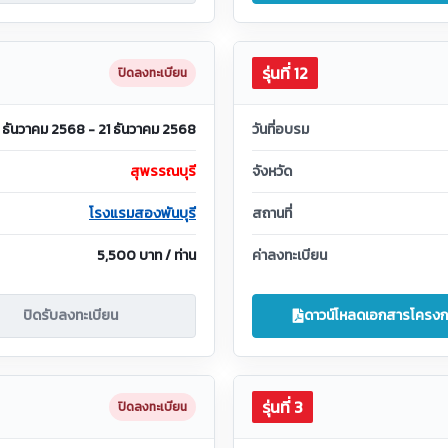
รุ่นที่ 12
ปิดลงทะเบียน
 ธันวาคม 2568 - 21 ธันวาคม 2568
วันที่อบรม
สุพรรณบุรี
จังหวัด
โรงแรมสองพันบุรี
สถานที่
5,500 บาท / ท่าน
ค่าลงทะเบียน
ปิดรับลงทะเบียน
ดาวน์โหลดเอกสารโครงก
รุ่นที่ 3
ปิดลงทะเบียน