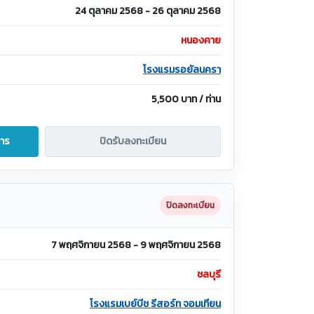
24 ตุลาคม 2568 - 26 ตุลาคม 2568
หนองคาย
โรงแรมรอยัลนครา
5,500 บาท / ท่าน
าร
ปิดรับลงทะเบียน
ปิดลงทะเบียน
7 พฤศจิกายน 2568 - 9 พฤศจิกายน 2568
ชลบุรี
โรงแรมเบย์บีช รีสอร์ท จอมเทียน