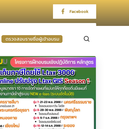
Facebook
ตรวจสอบรายชื่อผู้เข้าอบรม